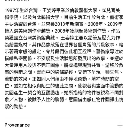
1987年生於台灣，王姿婷畢業於倫敦藝術大學，雀兒喜美
術學院，以及台北藝術大學，目前生活工作於台北。藝術家
主要活躍於台灣，並曾獲2013年新潮賞、2008年、2009年
皆入選美術創作卓越獎，2008年獲龍顏藝術創作獎。作品
榮獲國立台灣美術館典藏。 王姿婷主要以鉛筆及壓克力作
為繪畫媒材。其作品像散落在世界各個角落的片段敘事，暗
示著篇章般的設定，令片段們彼此相互詮釋。藝術家專注於
描繪私密關係，不安感及生活狀態所發展出的故事，並擅於
大量運用片段與不完正圖像，將虛構與現實共置，游移於敘
事的明暗之間。畫面中的線條路徑，交錯下呈現一種失焦、
流動的效果，正如同人們藉由不停地竄動，填補時間的空
位，猶如在相似與陌生的彼此之間，使觀者與畫面中流動的
氛圍產生一契合的互觀諧趣。她所描繪的物件被視為不同對
象／人物，被賦予人性的脆弱。意圖借由靜止物件翻譯出情
感的動態。
Provenance