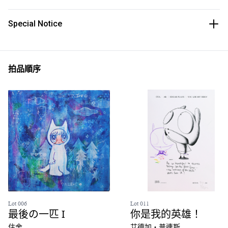
Special Notice
拍品順序
Lot 006
Lot 011
最後の一匹 I
你是我的英雄！
住舍
艾德加‧普連斯