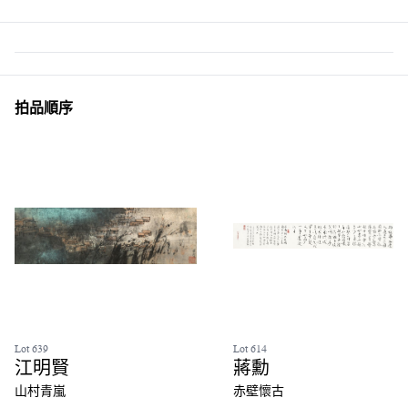
拍品順序
Lot 639
Lot 614
江明賢
蔣勳
山村青嵐
赤壁懷古