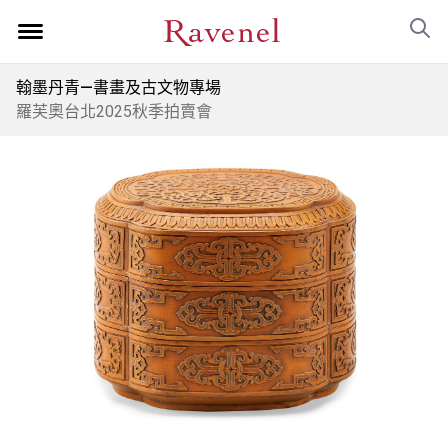
翰墨丹青—書畫及古文物專場
羅芙奧台北2025秋季拍賣會