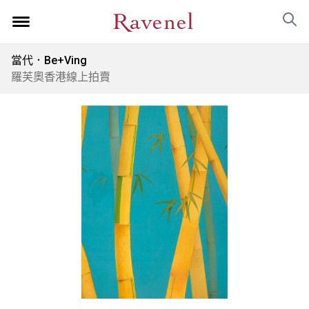
當代．Be+Ving
羅芙奧香港線上拍賣